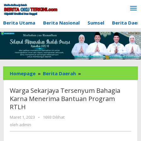
Lewati
ke
konten
Berita Utama
Berita Nasional
Sumsel
Berita Daer
Warga
Homepage
»
Berita Daerah
»
Sekarjaya
Tersenyum
Warga Sekarjaya Tersenyum Bahagia
Bahagia
Karna Menerima Bantuan Program
Karna
RTLH
Menerima
Bantuan
oleh
Maret 1, 2023
-
1693 Dilihat
Program
admin
oleh
admin
RTLH