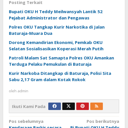
Posting Terkait
Bupati OKU H Teddy Meilwansyah Lantik 52
Pejabat Administrator dan Pengawas
Polres OKU Tangkap Kurir Narkotika di Jalan
Baturaja-Muara Dua
Dorong Kemandirian Ekonomi, Pemkab OKU
Selatan Sosialisasikan Koperasi Merah Putih
Patroli Malam Sat Samapta Polres OKU Amankan
Terduga Pelaku Pemukulan di Baturaja
Kurir Narkoba Ditangkap di Baturaja, Polisi Sita
Sabu 2,17 Gram dalam Kotak Rokok
oleh
admin
Ikuti Kami Pada
Navigasi
Pos sebelumnya
Pos berikutnya
Kendaraan Parkir secara
Pj Bupati OKU H Teddy