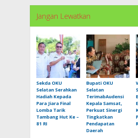
Jangan Lewatkan
Sekda OKU
Bupati OKU
Selatan Serahkan
Selatan
Hadiah Kepada
TerimabAudensi
Para Jiara Final
Kepala Samsat,
Lomba Tarik
Perkuat Sinergi
Tambang Hut Ke –
Tingkatkan
81 RI
Pendapatan
Daerah