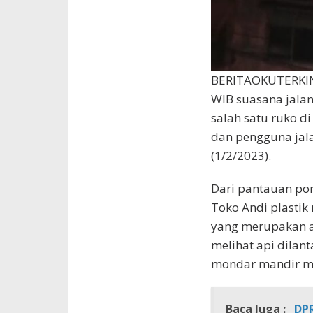
BERITAOKUTERKINI
WIB suasana jala
salah satu ruko d
dan pengguna jala
(1/2/2023).
Dari pantauan port
Toko Andi plastik 
yang merupakan ad
melihat api dilan
mondar mandir me
Baca Juga :
DPR