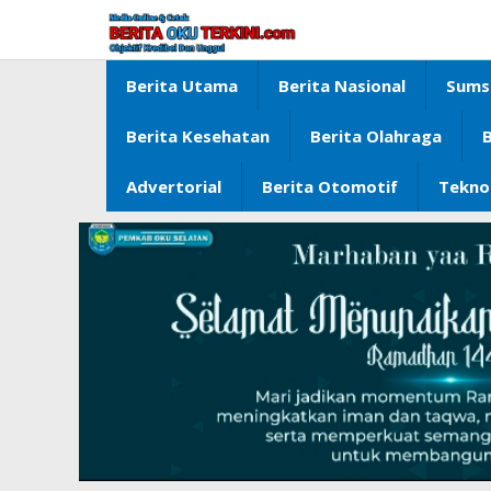
Lewati
ke
konten
Berita Utama
Berita Nasional
Sums
Berita Kesehatan
Berita Olahraga
B
Advertorial
Berita Otomotif
Tekno