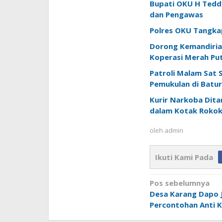
Bupati OKU H Teddy
dan Pengawas
Polres OKU Tangkap
Dorong Kemandiria
Koperasi Merah Put
Patroli Malam Sat
Pemukulan di Batur
Kurir Narkoba Ditan
dalam Kotak Roko
oleh
admin
Ikuti Kami Pada
Navigasi
Pos sebelumnya
pos
Desa Karang Dapo 
Percontohan Anti K