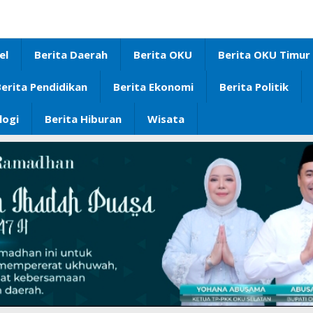
el
Berita Daerah
Berita OKU
Berita OKU Timur
erita Pendidikan
Berita Ekonomi
Berita Politik
logi
Berita Hiburan
Wisata