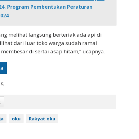
2024, Program Pembentukan Peraturan
2024
ng melihat langsung berteriak ada api di
ilihat dari luar toko warga sudah ramai
 membesar di sertai asap hitam,” ucapnya.
ya
55
2
ja
oku
Rakyat oku