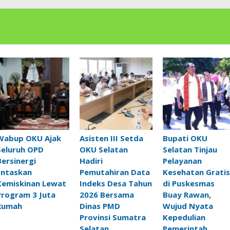
Wabup OKU Ajak
Asisten III Setda
Bupati OKU
Seluruh OPD
OKU Selatan
Selatan Tinjau
Bersinergi
Hadiri
Pelayanan
Entaskan
Pemutahiran Data
Kesehatan Gratis
Kemiskinan Lewat
Indeks Desa Tahun
di Puskesmas
Program 3 Juta
2026 Bersama
Buay Rawan,
Rumah
Dinas PMD
Wujud Nyata
Provinsi Sumatra
Kepedulian
Selatan
Pemerintah