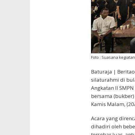
Foto : Suasana kegiata
Baturaja | Berita
silaturahmi di b
Angkatan II SMPN
bersama (bukber) 
Kamis Malam, (20
Acara yang direnc
dihadiri oleh beb
tersebar luas, an