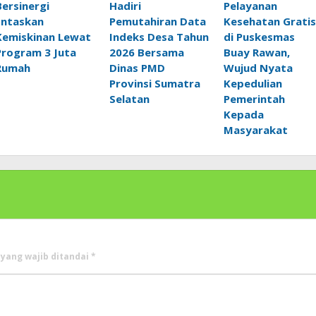
Bersinergi
Hadiri
Pelayanan
Entaskan
Pemutahiran Data
Kesehatan Gratis
Kemiskinan Lewat
Indeks Desa Tahun
di Puskesmas
Program 3 Juta
2026 Bersama
Buay Rawan,
Rumah
Dinas PMD
Wujud Nyata
Provinsi Sumatra
Kepedulian
Selatan
Pemerintah
Kepada
Masyarakat
 yang wajib ditandai
*