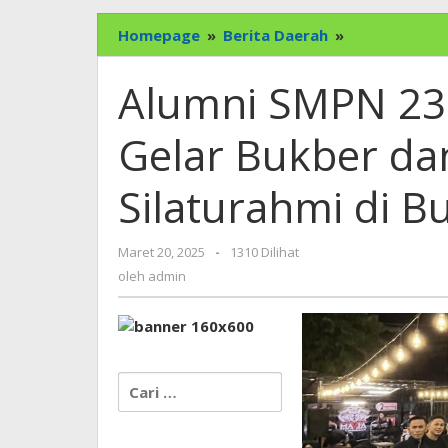
Alumni
Homepage
»
Berita Daerah
»
SMPN
23
Alumni SMPN 23
OKU
Angkatan
Gelar Bukber dan
2007
Gelar
Silaturahmi di 
Bukber
dan
Reuni,
oleh
Maret 20, 2025
-
1310 Dilihat
Pererat
admin
Silaturahmi
oleh
admin
di
Bulan
Ramadhan
Cari
untuk: