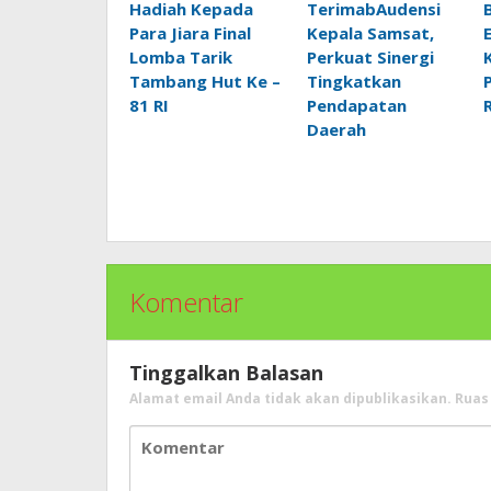
Hadiah Kepada
TerimabAudensi
Para Jiara Final
Kepala Samsat,
Lomba Tarik
Perkuat Sinergi
Tambang Hut Ke –
Tingkatkan
81 RI
Pendapatan
Daerah
Komentar
Tinggalkan Balasan
Alamat email Anda tidak akan dipublikasikan.
Ruas