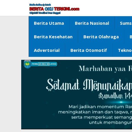
Lewati
ke
konten
Berita Utama
Berita Nasional
Sums
Berita Kesehatan
Berita Olahraga
B
Advertorial
Berita Otomotif
Tekno