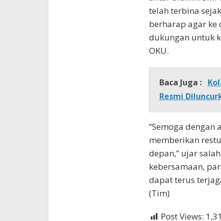
telah terbina seja
berharap agar ke
dukungan untuk k
OKU.
Baca Juga :
Kol
Resmi Diluncur
“Semoga dengan ad
memberikan restu
depan,” ujar sala
kebersamaan, para
dapat terus terj
(Tim)
Post Views:
1,3