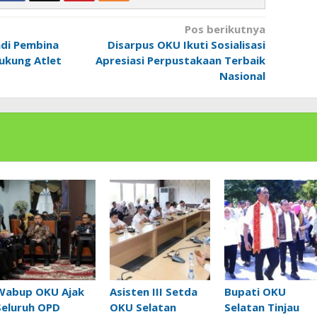
Pos berikutnya
adi Pembina
Disarpus OKU Ikuti Sosialisasi
ukung Atlet
Apresiasi Perpustakaan Terbaik
Nasional
Wabup OKU Ajak
Asisten III Setda
Bupati OKU
Seluruh OPD
OKU Selatan
Selatan Tinjau