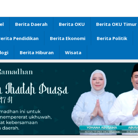
el
Berita Daerah
Berita OKU
Berita OKU Timur
erita Pendidikan
Berita Ekonomi
Berita Politik
logi
Berita Hiburan
Wisata