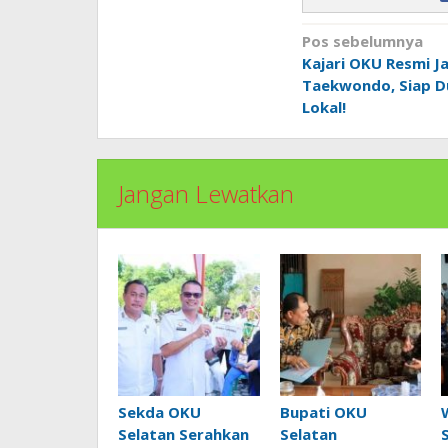
Navigasi
Pos sebelumnya
pos
Kajari OKU Resmi J
Taekwondo, Siap D
Lokal!
Jangan Lewatkan
Sekda OKU
Bupati OKU
Selatan Serahkan
Selatan