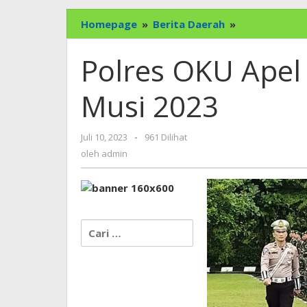
Polres
Homepage
»
Berita Daerah
»
OKU
Apel
Polres OKU Apel
Gelar
Operasi
Musi 2023
Patuh
Musi
2023
oleh
Juli 10, 2023
-
961 Dilihat
admin
oleh
admin
Cari
untuk: