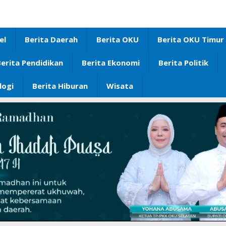
el
Berita Daerah
Berita OKU
Berita OKU Timur
erita Pendidikan
Berita Ekonomi
Berita Politik
logi
Berita Hiburan
Wisata