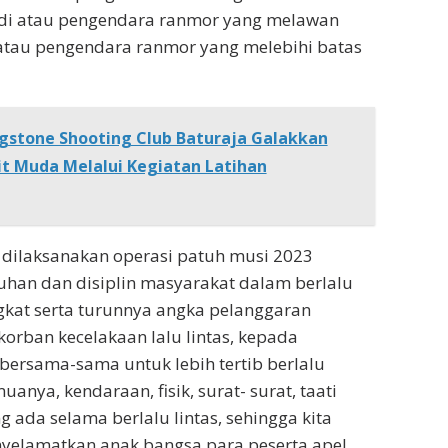
di atau pengendara ranmor yang melawan
atau pengendara ranmor yang melebihi batas
gstone Shooting Club Baturaja Galakkan
it Muda Melalui Kegiatan Latihan
 dilaksanakan operasi patuh musi 2023
han dan disiplin masyarakat dalam berlalu
gkat serta turunnya angka pelanggaran
korban kecelakaan lalu lintas, kepada
bersama-sama untuk lebih tertib berlalu
uanya, kendaraan, fisik, surat- surat, taati
 ada selama berlalu lintas, sehingga kita
yelamatkan anak bangsa para peserta apel