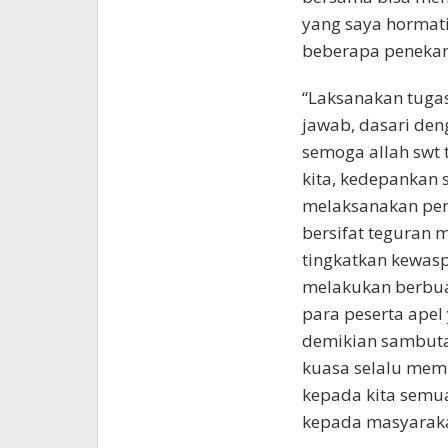
yang saya hormati
beberapa penekana
“Laksanakan tuga
jawab, dasari den
semoga allah swt 
kita, kedepankan
melaksanakan peni
bersifat teguran 
tingkatkan kewasp
melakukan berbuat
para peserta apel
demikian sambuta
kuasa selalu mem
kepada kita semu
kepada masyaraka