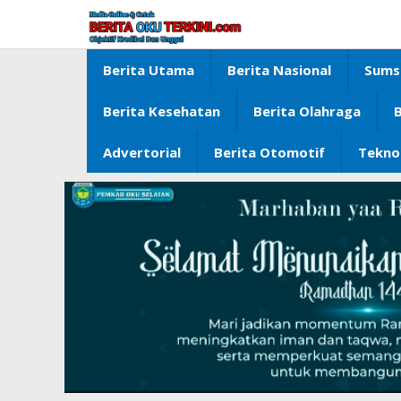
Lewati
ke
konten
Berita Utama
Berita Nasional
Sums
Berita Kesehatan
Berita Olahraga
B
Advertorial
Berita Otomotif
Tekno