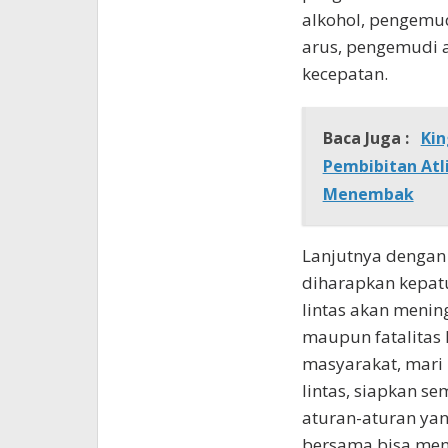
alkohol, pengemu
arus, pengemudi 
kecepatan.
Baca Juga :
Kin
Pembibitan Atl
Menembak
Lanjutnya dengan
diharapkan kepatu
lintas akan menin
maupun fatalitas 
masyarakat, mari 
lintas, siapkan sem
aturan-aturan yang
bersama bisa men