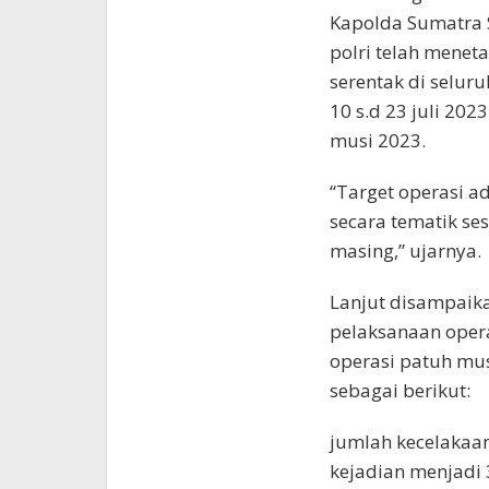
Kapolda Sumatra 
polri telah menet
serentak di selur
10 s.d 23 juli 202
musi 2023.
“Target operasi a
secara tematik ses
masing,” ujarnya.
Lanjut disampaika
pelaksanaan oper
operasi patuh mu
sebagai berikut:
jumlah kecelakaan
kejadian menjadi 