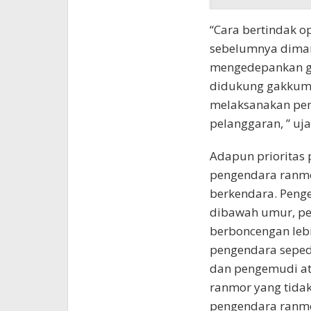
“Cara bertindak o
sebelumnya dimana
mengedepankan gia
didukung gakkum 
melaksanakan pen
pelanggaran, ” uja
Adapun prioritas
pengendara ranmo
berkendara. Peng
dibawah umur, p
berboncengan lebi
pengendara seped
dan pengemudi a
ranmor yang tida
pengendara ranm