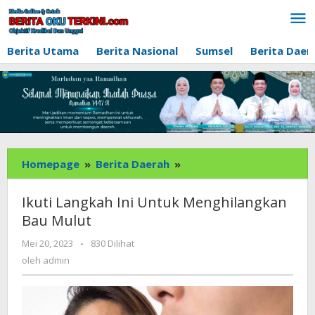
Lewati
ke
konten
Berita Utama
Berita Nasional
Sumsel
Berita Daer
Ikuti
Homepage
»
Berita Daerah
»
Langkah
Ini
Ikuti Langkah Ini Untuk Menghilangkan
Untuk
Bau Mulut
Menghilangkan
Bau
oleh
Mei 20, 2023
-
830 Dilihat
admin
Mulut
oleh
admin